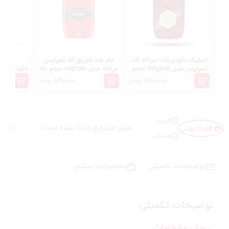
استیک دئودورانت مردانه الد
مام ضد تعریق الد اسپایس
استیک
اسپایس مدل Original حجم
مردانه مدل captain حجم 50
دئودورانت 
50 میل
میل
Active Dry وزن
590.000
580.000
تومان
تومان
لاوینتا
هنوز امتیازی داده نشده است!
منتخب
توضیحات تکمیلی
محصولات بیشتر
توضیحات تکمیلی
سایر مشخصات