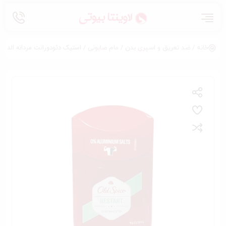
/
/
/ استیک دئودورانت مردانه الد اسپایس مدل art
خانه
ضد تعریق و اسپری بدن
مام صابونی