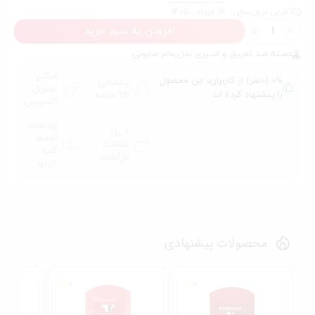
آخرین بروزرسانی : 16 مرداد , 1405
افزودن به سبد خرید
دسته:
ضد تعریق و اسپری بدن
,
مام صابونی
امکان
0% (0نفر) از کاربران، این محصول
پشتیانی
تحویل
24 ساعته
را پیشنهاد کرده اند
اکسپرس
پرداخت
7 روز
توسط
ضمانت
کلیه
بازگشت
کارتها
محصولات پیشنهادی
0
0