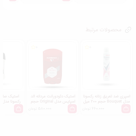
محصولات مرتبط
0
0
اسپری ضد تعریق زنانه رکسونا
استیک دئودورانت مردانه الد
استیک صابو
مدل Bouquet حجم 200 میل
اسپایس مدل Original حجم
ر
50 میل
حجم 40 میل
580.000
660.000
تومان
تومان