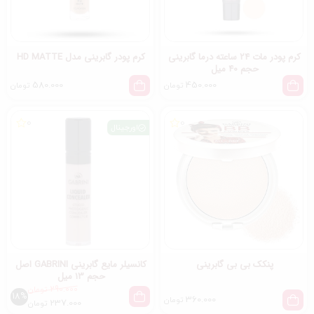
کرم پودر مات 24 ساعته درما گابرینی
کرم پودر گابرینی مدل HD MATTE
حجم 40 میل
580.000
450.000
تومان
تومان
0
0
اورجینال
پنکک بی بی گابرینی
کانسیلر مایع گابرینی GABRINI اصل
حجم 13 میل
290.000
تومان
18%
360.000
تومان
237.000
تومان