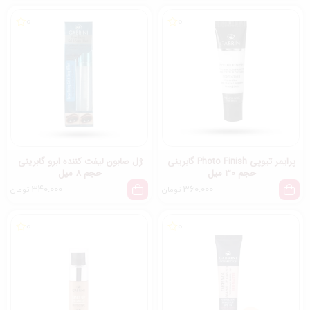
0
0
پرایمر تیوپی Photo Finish گابرینی
ژل صابون لیفت کننده ابرو گابرینی
حجم 30 میل
حجم 8 میل
340.000
360.000
تومان
تومان
0
0